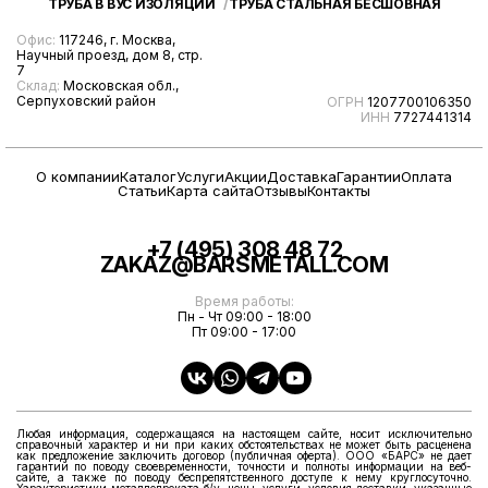
ТРУБА В ВУС ИЗОЛЯЦИИ
ТРУБА СТАЛЬНАЯ БЕСШОВНАЯ
Офис:
117246, г. Москва,
Научный проезд, дом 8, стр.
7
Склад:
Московская обл.,
Серпуховский район
ОГРН
1207700106350
ИНН
7727441314
О компании
Каталог
Услуги
Акции
Доставка
Гарантии
Оплата
Статьи
Карта сайта
Отзывы
Контакты
+7 (495) 308 48 72
ZAKAZ@BARSMETALL.COM
Время работы:
Пн - Чт 09:00 - 18:00
Пт 09:00 - 17:00
Любая информация, содержащаяся на настоящем сайте, носит исключительно
справочный характер и ни при каких обстоятельствах не может быть расценена
как предложение заключить договор (публичная оферта). ООО «БАРС» не дает
гарантий по поводу своевременности, точности и полноты информации на веб-
сайте, а также по поводу беспрепятственного доступе к нему круглосуточно.
Характеристики металлопроката б/у, цены, услуги, условия доставки, указанные