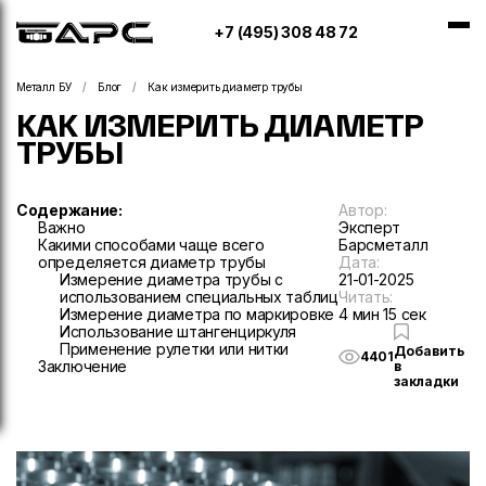
+7 (495) 308 48 72
Металл БУ
Блог
Как измерить диаметр трубы
КАК ИЗМЕРИТЬ ДИАМЕТР
ТРУБЫ
Содержание:
Автор:
Важно
Эксперт
Какими способами чаще всего
Барсметалл
определяется диаметр трубы
Дата:
Измерение диаметра трубы с
21-01-2025
использованием специальных таблиц
Читать:
Измерение диаметра по маркировке
4 мин 15 сек
Использование штангенциркуля
Применение рулетки или нитки
Добавить
4401
Заключение
в
закладки