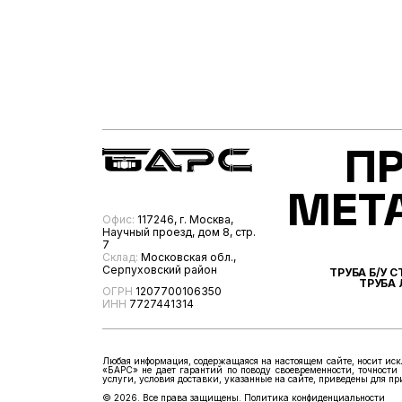
П
МЕТ
Офис:
117246, г. Москва,
Научный проезд, дом 8, стр.
7
Склад:
Московская обл.,
Серпуховский район
ТРУБА Б/У 
ТРУБА
ОГРН
1207700106350
ИНН
7727441314
Любая информация, содержащаяся на настоящем сайте, носит иск
«БАРС» не дает гарантий по поводу своевременности, точности 
услуги, условия доставки, указанные на сайте, приведены для п
© 2026. Все права защищены.
Политика конфиденциальности