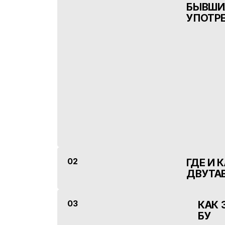
БЫВШИ
УПОТР
02
ГДЕ И 
ДВУТА
03
КАК 
БУ