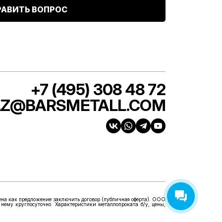
РАВИТЬ ВОПРОС
+7 (495) 308 48 72
AZ@BARSMETALL.COM
ена как предложение заключить договор (публичная оферта). ООО
 нему круглосуточно. Характеристики металлопроката б/у, цены,