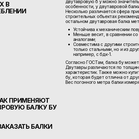
двутавровую б у можно значител
Х В
особенности, у двутавровой балки 
ЕБЛЕНИИ
Несколько различается сфера при
строительных объектах рекоменд
остальном двутавровая балка мета
Устойчива к механическим пов
Меньше весит, в сравнении с
аналогами;
Совместима с другими строит
только стальными, но и из др
например, с бдк-1.
Согласно ГОСТам, балка бу может
Двутавры различаются по толщине
характеристик. Также можно куп
бу, которая будет отлична от дру
Вес погонного метра балки измеря
заходит о том, чтобы купить дву
количествах, он указывается в тон
КАК ПРИМЕНЯЮТ
Изоляция наносится на стальные 
службы, защитить от коррозии, те
ВРОВУЮ БАЛКУ БУ
Если использовать такие трубы с
мешать при стыковке и сварке ко
дефекты стали, которые нужно вы
ЗАКАЗАТЬ БАЛКИ
Изоляция наносится на стальные 
увеличить прочность и износосто
службы, защитить от коррозии, те
наносить защитное покрытие: по
изоляция бесполезна.
Если использовать такие трубы с