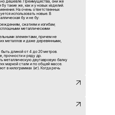
ьно дешевле. Преимущества, они же
бу такие же, как и у новых изделий.
менения. На очень ответственных
уется использовать новые. В
ллическая бу и не бу:
реждениям, сжатиям и изгибам;
о сплошными металлическими
ельными элементами, причем не
угих металлов и даже деревянными,
 быть длиной от 4 до 20 метров.
, прочности и ряду др.
ить металлическую двутавровую балку
гих маркой стали и по общей массе.
ют в килограммах (кг). Когда речь
тавровую балку бу в больших
нах.
трубы, чтобы повысить срок их
плопотерь и так далее.
нова, то изоляционное покрытие будет
нструкций. Также изоляция скрывает
шлифовать до начала работ. Чтобы
трубы, чтобы повысить срок их
йкость труб б/у, необходимо заново
плопотерь и так далее.
сле демонтажа трубопровода старая
нова, то изоляционное покрытие будет