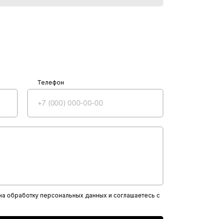
нструкций. Также изоляция скрывает
шлифовать до начала работ. Чтобы
йкость труб б/у, необходимо заново
сле демонтажа трубопровода старая
Телефон
 на обработку персональных данных и соглашаетесь с