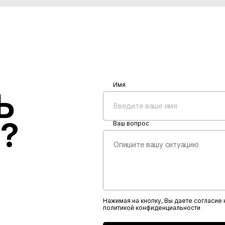
мешать при стыковке и сварке ко
дефекты стали, которые нужно вы
увеличить прочность и износосто
наносить защитное покрытие: по
изоляция бесполезна.
Имя
Ь
?
Ваш вопрос
Нажимая на кнопку, Вы даете согласие
политикой конфиденциальности