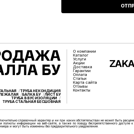
ОТП
О компании
РОДАЖА
Каталог
Услуги
ZAK
Акции
АЛЛА БУ
Доставка
Гарантии
Оплата
Статьи
Карта сайта
Отзывы
Контакты
СТАЛЬНАЯ
ТРУБА НЕКОНДИЦИЯ
 ЛЕЖАЛАЯ
БАЛКА БУ
ЛИСТ БУ
ТРУБА В ВУС ИЗОЛЯЦИИ
ТРУБА СТАЛЬНАЯ БЕСШОВНАЯ
лючительно справочный характер и ни при каких обстоятельствах не может быть расцен
и полноты информации на веб-сайте, а также по поводу беспрепятственного доступе к
римера и могут быть изменены без предварительного уведомления.