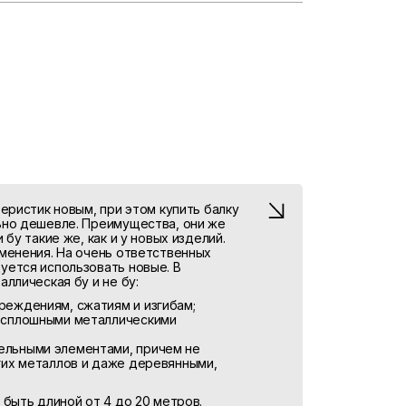
еристик новым, при этом купить балку
ьно дешевле. Преимущества, они же
бу такие же, как и у новых изделий.
менения. На очень ответственных
уется использовать новые. В
ллическая бу и не бу:
реждениям, сжатиям и изгибам;
о сплошными металлическими
ельными элементами, причем не
угих металлов и даже деревянными,
 быть длиной от 4 до 20 метров.