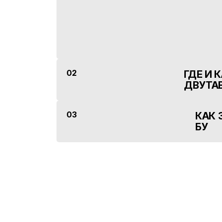
02
ГДЕ И 
ДВУТА
03
КАК 
БУ