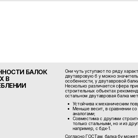
ННОСТИ БАЛОК
Они чуть уступают по ряду характ
двутавровую б у можно значител
Х В
особенности, у двутавровой балки 
ЕБЛЕНИИ
Несколько различается сфера при
строительных объектах рекоменд
остальном двутавровая балка мета
Устойчива к механическим пов
Меньше весит, в сравнении с
аналогами;
Совместима с другими строит
только стальными, но и из др
например, с бдк-1.
Согласно ГОСТам, балка бу может