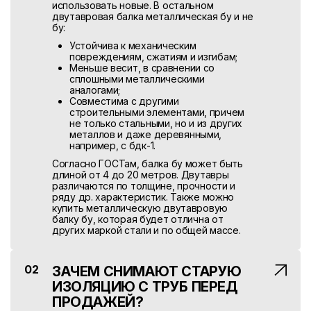
использовать новые. В остальном
двутавровая балка металлическая бу и не
бу:
Устойчива к механическим
повреждениям, сжатиям и изгибам;
Меньше весит, в сравнении со
сплошными металлическими
аналогами;
Совместима с другими
строительными элементами, причем
не только стальными, но и из других
металлов и даже деревянными,
например, с бдк-1.
Согласно ГОСТам, балка бу может быть
длиной от 4 до 20 метров. Двутавры
различаются по толщине, прочности и
ряду др. характеристик. Также можно
купить металлическую двутавровую
балку бу, которая будет отлична от
других маркой стали и по общей массе.
Вес погонного метра балки измеряют в
килограммах (кг). Когда речь заходит о
том, чтобы купить двутавровую балку бу
02
ЗАЧЕМ СНИМАЮТ СТАРУЮ
в больших количествах, он указывается в
ИЗОЛЯЦИЮ С ТРУБ ПЕРЕД
тоннах.
ПРОДАЖЕЙ?