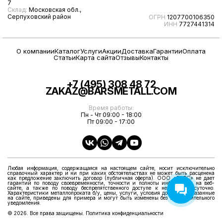
7
Склад:
Московская обл.,
Серпуховский район
ОГРН
1207700106350
ИНН
7727441314
О компании
Каталог
Услуги
Акции
Доставка
Гарантии
Оплата
Статьи
Карта сайта
Отзывы
Контакты
+7 (495) 308 48 72
ZAKAZ@BARSMETALL.COM
Время работы:
Пн - Чт 09:00 - 18:00
Пт 09:00 - 17:00
Любая информация, содержащаяся на настоящем сайте, носит исключительно
справочный характер и ни при каких обстоятельствах не может быть расценена
как предложение заключить договор (публичная оферта). ООО «БАРС» не дает
гарантий по поводу своевременности, точности и полноты информации на веб-
сайте, а также по поводу беспрепятственного доступе к нему круглосуточно.
Характеристики металлопроката б/у, цены, услуги, условия доставки, указанные
на сайте, приведены для примера и могут быть изменены без предварительного
уведомления.
© 2026. Все права защищены.
Политика конфиденциальности