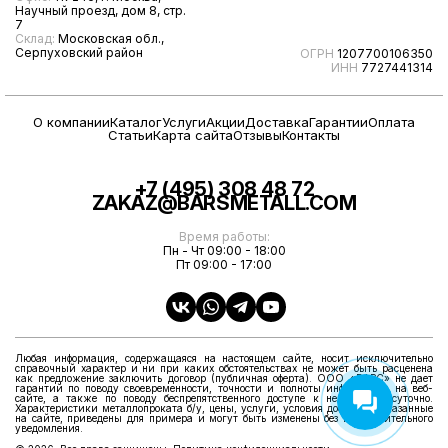
Научный проезд, дом 8, стр.
7
Склад:
Московская обл.,
Серпуховский район
ОГРН
1207700106350
ИНН
7727441314
О компании
Каталог
Услуги
Акции
Доставка
Гарантии
Оплата
Статьи
Карта сайта
Отзывы
Контакты
+7 (495) 308 48 72
ZAKAZ@BARSMETALL.COM
Время работы:
Пн - Чт 09:00 - 18:00
Пт 09:00 - 17:00
Любая информация, содержащаяся на настоящем сайте, носит исключительно
справочный характер и ни при каких обстоятельствах не может быть расценена
как предложение заключить договор (публичная оферта). ООО «БАРС» не дает
гарантий по поводу своевременности, точности и полноты информации на веб-
сайте, а также по поводу беспрепятственного доступе к нему круглосуточно.
Характеристики металлопроката б/у, цены, услуги, условия доставки, указанные
на сайте, приведены для примера и могут быть изменены без предварительного
уведомления.