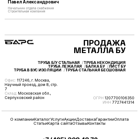
Павел Александрович
Начальник отдела снабжения
Строительная компания
ПРОДАЖА
МЕТАЛЛА БУ
ТРУБА Б/У СТАЛЬНАЯ
ТРУБА НЕКОНДИЦИЯ
ТРУБА ЛЕЖАЛАЯ
БАЛКА БУ
ЛИСТ БУ
ТРУБА В ВУС ИЗОЛЯЦИИ
ТРУБА СТАЛЬНАЯ БЕСШОВНАЯ
Офис:
117246, г. Москва,
Научный проезд, дом 8, стр.
7
Склад:
Московская обл.,
Серпуховский район
ОГРН
1207700106350
ИНН
7727441314
О компании
Каталог
Услуги
Акции
Доставка
Гарантии
Оплата
Статьи
Карта сайта
Отзывы
Контакты