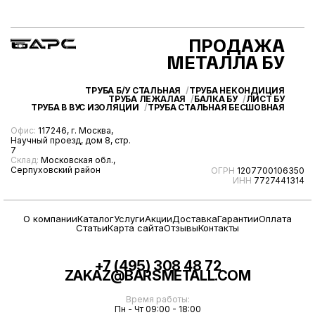
ПРОДАЖА
МЕТАЛЛА БУ
ТРУБА Б/У СТАЛЬНАЯ
ТРУБА НЕКОНДИЦИЯ
ТРУБА ЛЕЖАЛАЯ
БАЛКА БУ
ЛИСТ БУ
ТРУБА В ВУС ИЗОЛЯЦИИ
ТРУБА СТАЛЬНАЯ БЕСШОВНАЯ
Офис:
117246, г. Москва,
Научный проезд, дом 8, стр.
7
Склад:
Московская обл.,
Серпуховский район
ОГРН
1207700106350
ИНН
7727441314
О компании
Каталог
Услуги
Акции
Доставка
Гарантии
Оплата
Статьи
Карта сайта
Отзывы
Контакты
+7 (495) 308 48 72
ZAKAZ@BARSMETALL.COM
Время работы:
Пн - Чт 09:00 - 18:00