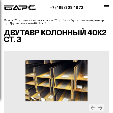
+7 (495) 308 48 72
Металл БУ
Каталог металлопроката БУ
Балка б/у
Колонный двутавр
Двутавр колонный 40К2 ст. 3
ДВУТАВР КОЛОННЫЙ 40К2
СТ. 3