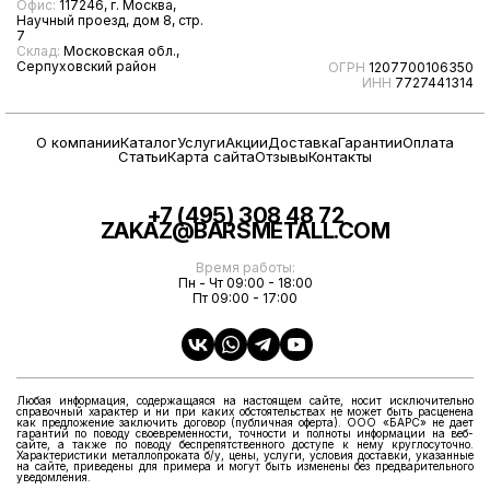
Офис:
117246, г. Москва,
Научный проезд, дом 8, стр.
7
Склад:
Московская обл.,
Серпуховский район
ОГРН
1207700106350
ИНН
7727441314
О компании
Каталог
Услуги
Акции
Доставка
Гарантии
Оплата
Статьи
Карта сайта
Отзывы
Контакты
+7 (495) 308 48 72
ZAKAZ@BARSMETALL.COM
Время работы:
Пн - Чт 09:00 - 18:00
Пт 09:00 - 17:00
Любая информация, содержащаяся на настоящем сайте, носит исключительно
справочный характер и ни при каких обстоятельствах не может быть расценена
как предложение заключить договор (публичная оферта). ООО «БАРС» не дает
гарантий по поводу своевременности, точности и полноты информации на веб-
сайте, а также по поводу беспрепятственного доступе к нему круглосуточно.
Характеристики металлопроката б/у, цены, услуги, условия доставки, указанные
на сайте, приведены для примера и могут быть изменены без предварительного
уведомления.