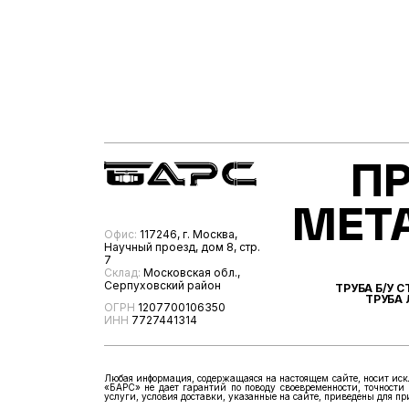
П
МЕТ
Офис:
117246, г. Москва,
Научный проезд, дом 8, стр.
7
Склад:
Московская обл.,
Серпуховский район
ТРУБА Б/У 
ТРУБА
ОГРН
1207700106350
ИНН
7727441314
Любая информация, содержащаяся на настоящем сайте, носит иск
«БАРС» не дает гарантий по поводу своевременности, точности 
услуги, условия доставки, указанные на сайте, приведены для п