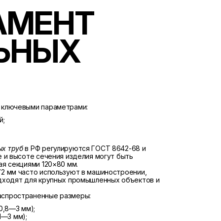
АМЕНТ
ЬНЫХ
 ключевыми параметрами:
й;
х труб
в РФ регулируются ГОСТ 8642-68 и
 и высоте сечения изделия могут быть
ая секциями 120×80 мм.
2 мм часто используют в машиностроении,
одходят для крупных промышленных объектов и
аспространенные размеры:
0,8—3 мм);
1—3 мм);