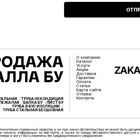
ОТП
О компании
РОДАЖА
Каталог
Услуги
ZAK
Акции
АЛЛА БУ
Доставка
Гарантии
Оплата
Статьи
Карта сайта
Отзывы
Контакты
СТАЛЬНАЯ
ТРУБА НЕКОНДИЦИЯ
 ЛЕЖАЛАЯ
БАЛКА БУ
ЛИСТ БУ
ТРУБА В ВУС ИЗОЛЯЦИИ
ТРУБА СТАЛЬНАЯ БЕСШОВНАЯ
лючительно справочный характер и ни при каких обстоятельствах не может быть расцен
и полноты информации на веб-сайте, а также по поводу беспрепятственного доступе к
римера и могут быть изменены без предварительного уведомления.