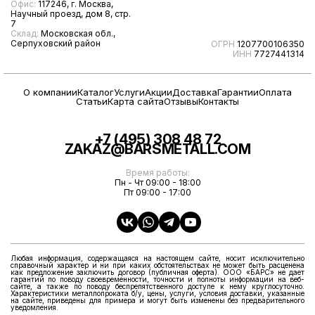
Офис:
117246, г. Москва,
Научный проезд, дом 8, стр.
7
Склад:
Московская обл.,
Серпуховский район
ОГРН
1207700106350
ИНН
7727441314
О компании
Каталог
Услуги
Акции
Доставка
Гарантии
Оплата
Статьи
Карта сайта
Отзывы
Контакты
+7 (495) 308 48 72
ZAKAZ@BARSMETALL.COM
Время работы:
Пн - Чт 09:00 - 18:00
Пт 09:00 - 17:00
Любая информация, содержащаяся на настоящем сайте, носит исключительно
справочный характер и ни при каких обстоятельствах не может быть расценена
как предложение заключить договор (публичная оферта). ООО «БАРС» не дает
гарантий по поводу своевременности, точности и полноты информации на веб-
сайте, а также по поводу беспрепятственного доступе к нему круглосуточно.
Характеристики металлопроката б/у, цены, услуги, условия доставки, указанные
на сайте, приведены для примера и могут быть изменены без предварительного
уведомления.