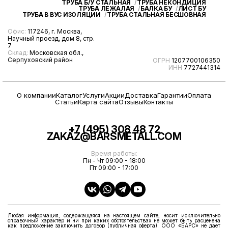
ТРУБА Б/У СТАЛЬНАЯ
ТРУБА НЕКОНДИЦИЯ
ТРУБА ЛЕЖАЛАЯ
БАЛКА БУ
ЛИСТ БУ
ТРУБА В ВУС ИЗОЛЯЦИИ
ТРУБА СТАЛЬНАЯ БЕСШОВНАЯ
Офис:
117246, г. Москва,
Научный проезд, дом 8, стр.
7
Склад:
Московская обл.,
Серпуховский район
ОГРН
1207700106350
ИНН
7727441314
О компании
Каталог
Услуги
Акции
Доставка
Гарантии
Оплата
Статьи
Карта сайта
Отзывы
Контакты
+7 (495) 308 48 72
ZAKAZ@BARSMETALL.COM
Время работы:
Пн - Чт 09:00 - 18:00
Пт 09:00 - 17:00
Любая информация, содержащаяся на настоящем сайте, носит исключительно
справочный характер и ни при каких обстоятельствах не может быть расценена
как предложение заключить договор (публичная оферта). ООО «БАРС» не дает