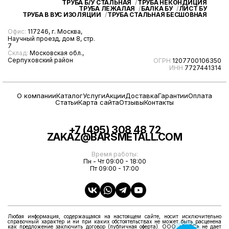
ТРУБА Б/У СТАЛЬНАЯ
ТРУБА НЕКОНДИЦИЯ
ТРУБА ЛЕЖАЛАЯ
БАЛКА БУ
ЛИСТ БУ
ТРУБА В ВУС ИЗОЛЯЦИИ
ТРУБА СТАЛЬНАЯ БЕСШОВНАЯ
Офис:
117246, г. Москва,
Научный проезд, дом 8, стр.
7
Склад:
Московская обл.,
Серпуховский район
ОГРН
1207700106350
ИНН
7727441314
О компании
Каталог
Услуги
Акции
Доставка
Гарантии
Оплата
Статьи
Карта сайта
Отзывы
Контакты
+7 (495) 308 48 72
ZAKAZ@BARSMETALL.COM
Время работы:
Пн - Чт 09:00 - 18:00
Пт 09:00 - 17:00
Любая информация, содержащаяся на настоящем сайте, носит исключительно
справочный характер и ни при каких обстоятельствах не может быть расценена
как предложение заключить договор (публичная оферта). ООО «БАРС» не дает