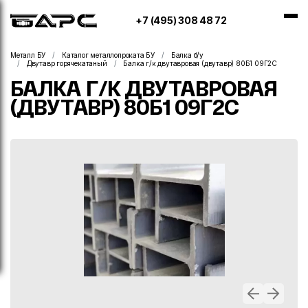
+7 (495) 308 48 72
Металл БУ
Каталог металлопроката БУ
Балка б/у
Двутавр горячекатаный
Балка г/к двутавровая (двутавр) 80Б1 09Г2С
БАЛКА Г/К ДВУТАВРОВАЯ
(ДВУТАВР) 80Б1 09Г2С