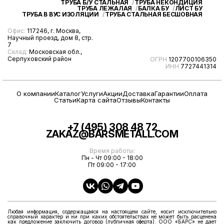
ТРУБА Б/У СТАЛЬНАЯ
ТРУБА НЕКОНДИЦИЯ
ТРУБА ЛЕЖАЛАЯ
БАЛКА БУ
ЛИСТ БУ
ТРУБА В ВУС ИЗОЛЯЦИИ
ТРУБА СТАЛЬНАЯ БЕСШОВНАЯ
Офис:
117246, г. Москва,
Научный проезд, дом 8, стр.
7
Склад:
Московская обл.,
Серпуховский район
ОГРН
1207700106350
ИНН
7727441314
О компании
Каталог
Услуги
Акции
Доставка
Гарантии
Оплата
Статьи
Карта сайта
Отзывы
Контакты
+7 (495) 308 48 72
ZAKAZ@BARSMETALL.COM
Время работы:
Пн - Чт 09:00 - 18:00
Пт 09:00 - 17:00
Любая информация, содержащаяся на настоящем сайте, носит исключительно
справочный характер и ни при каких обстоятельствах не может быть расценена
как предложение заключить договор (публичная оферта). ООО «БАРС» не дает