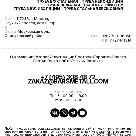
ТРУБА Б/У СТАЛЬНАЯ
ТРУБА НЕКОНДИЦИЯ
ТРУБА ЛЕЖАЛАЯ
БАЛКА БУ
ЛИСТ БУ
ТРУБА В ВУС ИЗОЛЯЦИИ
ТРУБА СТАЛЬНАЯ БЕСШОВНАЯ
Офис:
117246, г. Москва,
Научный проезд, дом 8, стр.
7
Склад:
Московская обл.,
Серпуховский район
ОГРН
1207700106350
ИНН
7727441314
О компании
Каталог
Услуги
Акции
Доставка
Гарантии
Оплата
Статьи
Карта сайта
Отзывы
Контакты
+7 (495) 308 48 72
ZAKAZ@BARSMETALL.COM
Время работы:
Пн - Чт 09:00 - 18:00
Пт 09:00 - 17:00
Любая информация, содержащаяся на настоящем сайте, носит исключительно
справочный характер и ни при каких обстоятельствах не может быть расценена
как предложение заключить договор (публичная оферта). ООО «БАРС» не дает