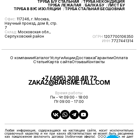
ТРУБА Б/У СТАЛЬНАЯ
ТРУБА НЕКОНДИЦИЯ
ТРУБА ЛЕЖАЛАЯ
БАЛКА БУ
ЛИСТ БУ
ТРУБА В ВУС ИЗОЛЯЦИИ
ТРУБА СТАЛЬНАЯ БЕСШОВНАЯ
Офис:
117246, г. Москва,
Научный проезд, дом 8, стр.
7
Склад:
Московская обл.,
Серпуховский район
ОГРН
1207700106350
ИНН
7727441314
О компании
Каталог
Услуги
Акции
Доставка
Гарантии
Оплата
Статьи
Карта сайта
Отзывы
Контакты
+7 (495) 308 48 72
ZAKAZ@BARSMETALL.COM
Время работы:
Пн - Чт 09:00 - 18:00
Пт 09:00 - 17:00
Любая информация, содержащаяся на настоящем сайте, носит исключительно
справочный характер и ни при каких обстоятельствах не может быть расценена
как предложение заключить договор (публичная оферта). ООО «БАРС» не дает