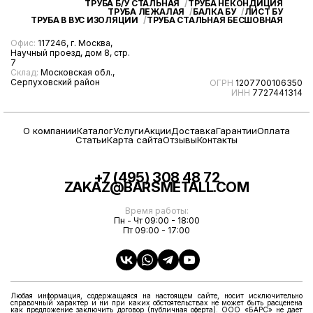
ТРУБА Б/У СТАЛЬНАЯ
ТРУБА НЕКОНДИЦИЯ
ТРУБА ЛЕЖАЛАЯ
БАЛКА БУ
ЛИСТ БУ
ТРУБА В ВУС ИЗОЛЯЦИИ
ТРУБА СТАЛЬНАЯ БЕСШОВНАЯ
Офис:
117246, г. Москва,
Научный проезд, дом 8, стр.
7
Склад:
Московская обл.,
Серпуховский район
ОГРН
1207700106350
ИНН
7727441314
О компании
Каталог
Услуги
Акции
Доставка
Гарантии
Оплата
Статьи
Карта сайта
Отзывы
Контакты
+7 (495) 308 48 72
ZAKAZ@BARSMETALL.COM
Время работы:
Пн - Чт 09:00 - 18:00
Пт 09:00 - 17:00
Любая информация, содержащаяся на настоящем сайте, носит исключительно
справочный характер и ни при каких обстоятельствах не может быть расценена
как предложение заключить договор (публичная оферта). ООО «БАРС» не дает