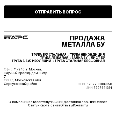
ОТПРАВИТЬ ВОПРОС
ПРОДАЖА
МЕТАЛЛА БУ
ТРУБА Б/У СТАЛЬНАЯ
ТРУБА НЕКОНДИЦИЯ
ТРУБА ЛЕЖАЛАЯ
БАЛКА БУ
ЛИСТ БУ
ТРУБА В ВУС ИЗОЛЯЦИИ
ТРУБА СТАЛЬНАЯ БЕСШОВНАЯ
Офис:
117246, г. Москва,
Научный проезд, дом 8, стр.
7
Склад:
Московская обл.,
Серпуховский район
ОГРН
1207700106350
ИНН
7727441314
О компании
Каталог
Услуги
Акции
Доставка
Гарантии
Оплата
Статьи
Карта сайта
Отзывы
Контакты