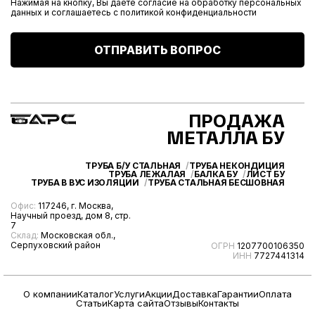
Нажимая на кнопку, Вы даете согласие на обработку персональных
данных и соглашаетесь с
политикой конфиденциальности
ОТПРАВИТЬ ВОПРОС
ПРОДАЖА
МЕТАЛЛА БУ
ТРУБА Б/У СТАЛЬНАЯ
ТРУБА НЕКОНДИЦИЯ
ТРУБА ЛЕЖАЛАЯ
БАЛКА БУ
ЛИСТ БУ
ТРУБА В ВУС ИЗОЛЯЦИИ
ТРУБА СТАЛЬНАЯ БЕСШОВНАЯ
Офис:
117246, г. Москва,
Научный проезд, дом 8, стр.
7
Склад:
Московская обл.,
Серпуховский район
ОГРН
1207700106350
ИНН
7727441314
О компании
Каталог
Услуги
Акции
Доставка
Гарантии
Оплата
Статьи
Карта сайта
Отзывы
Контакты