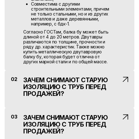
Совместима с другими
строительными элементами, причем
не только стальными, но и из других
металлов и даже деревянными,
например, с бдк-1.
Согласно ГОСТам, балка бу может быть
длиной от 4 до 20 метров. Двутавры
различаются по толщине, прочности и
ряду др. характеристик. Также можно
купить металлическую двутавровую
балку бу, которая будет отлична от
других маркой стали и по общей массе.
Вес погонного метра балки измеряют в
килограммах (кг). Когда речь заходит о
том, чтобы купить двутавровую балку бу
02
ЗАЧЕМ СНИМАЮТ СТАРУЮ
в больших количествах, он указывается в
ИЗОЛЯЦИЮ С ТРУБ ПЕРЕД
тоннах.
ПРОДАЖЕЙ?
Изоляция наносится на стальные трубы,
чтобы повысить срок их службы,
защитить от коррозии, теплопотерь и так
03
ЗАЧЕМ СНИМАЮТ СТАРУЮ
далее.
ИЗОЛЯЦИЮ С ТРУБ ПЕРЕД
Если использовать такие трубы снова, то
ПРОДАЖЕЙ?
изоляционное покрытие будет мешать
при стыковке и сварке конструкций.